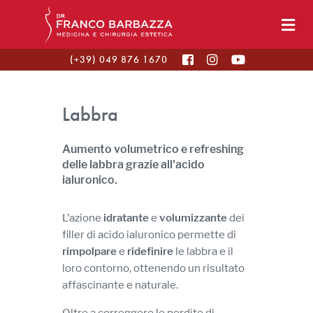
(+39) 049 876 1670
Labbra
Aumento volumetrico e refreshing
delle labbra grazie all'acido
ialuronico.
L’azione
idratante
e
volumizzante
dei
filler di acido ialuronico permette di
rimpolpare
e
ridefinire
le labbra e il
loro contorno, ottenendo un risultato
affascinante e naturale.
Oltre a correggere le perdite di