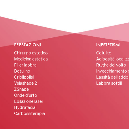
PRESTAZIONI
INESTETISMI
Chirurgo estetico
Cellulite
Medicina estetica
Adiposità localiz
Filler labbra
Rughe del volto
Botulino
Invecchiamento 
Criolipolisi
Lassità dell’add
Velashape 2
Labbra sottili
ZShape
Onde d’urto
Epilazione laser
Hydrafacial
Carbossiterapia