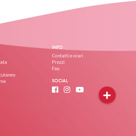
INFO
Contatti e orari
zata
Prezzi
Faq
cutaneo
SOCIAL
ome