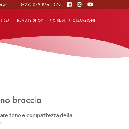
orari
(+39) 049 876 1670
ETISMI
BEAUTY SHOP
RICHIEDI INFORMAZIONI
erno braccia
nare tono e compattezza della
a.