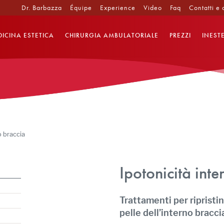
Dr. Barbazza
Équipe
Experience
Video
Faq
Contatti e 
ICINA ESTETICA
CHIRURGIA AMBULATORIALE
PREZZI
INEST
o braccia
Ipotonicità int
Trattamenti per ripristi
pelle dell’interno bracci