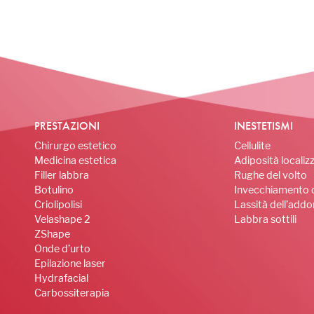
PRESTAZIONI
INESTETISMI
Chirurgo estetico
Cellulite
Medicina estetica
Adiposità localiz
Filler labbra
Rughe del volto
Botulino
Invecchiamento 
Criolipolisi
Lassità dell’add
Velashape 2
Labbra sottili
ZShape
Onde d’urto
Epilazione laser
Hydrafacial
Carbossiterapia