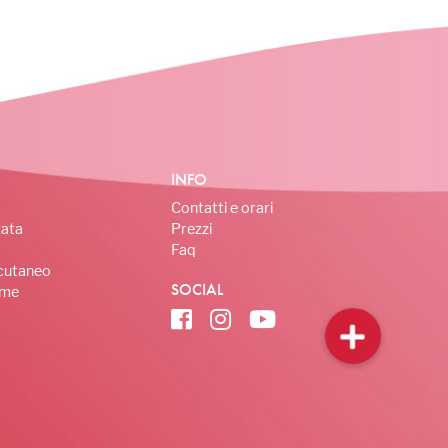
INFO
Contatti e orari
zata
Prezzi
Faq
cutaneo
SOCIAL
ome