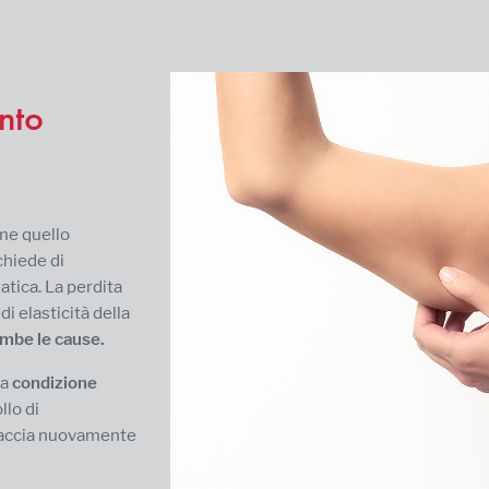
ento
me quello
ichiede di
tica. La perdita
di elasticità della
mbe le cause.
la
condizione
llo di
braccia nuovamente