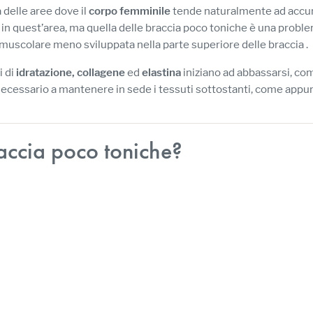
 delle aree dove il
corpo femminile
tende naturalmente ad accum
n quest’area, ma quella delle braccia poco toniche è una probl
uscolare meno sviluppata nella parte superiore delle braccia .
i di
idratazione, collagene
ed
elastina
iniziano ad abbassarsi, com
o necessario a mantenere in sede i tessuti sottostanti, come appun
accia poco toniche?